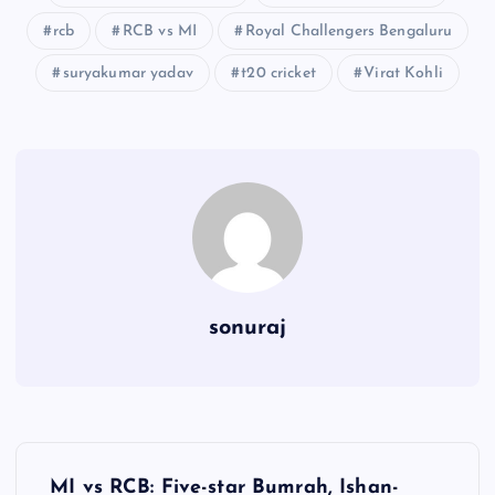
rcb
RCB vs MI
Royal Challengers Bengaluru
suryakumar yadav
t20 cricket
Virat Kohli
sonuraj
P
MI vs RCB: Five-star Bumrah, Ishan-