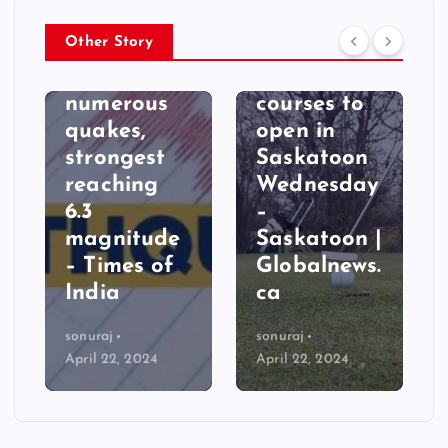
WORLD
Wildwood,
Other Story
Taiwan hit
Silverwood
by
golf
numerous
courses to
quakes,
open in
strongest
Saskatoon
reaching
Wednesday
6.3
–
magnitude
Saskatoon |
– Times of
Globalnews.
India
ca
sonuraj
sonuraj
April 22, 2024
April 22, 2024