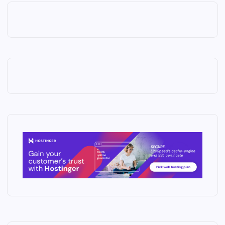
WORLD
Holiday
Park,