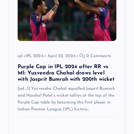
t
i
o
n
ipl
IPL 2024
April 22, 2024
0 Comments
Purple Cap in IPL 2024 after RR vs
MI: Yuzvendra Chahal draws level
with Jasprit Bumrah with 200th wicket
[ad_1] Yuzvendra Chahal equalled Jasprit Bumrah
and Harshal Patel’s wicket tallies at the top of the
Purple Cap table by becoming the first player in
Indian Premier League (IPL) history…