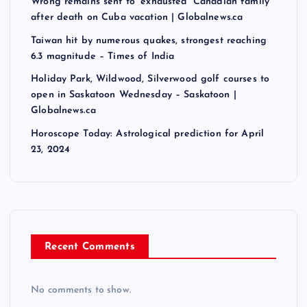
Wrong remains sent to ‘exhausted’ Canadian family
after death on Cuba vacation | Globalnews.ca
Taiwan hit by numerous quakes, strongest reaching
6.3 magnitude – Times of India
Holiday Park, Wildwood, Silverwood golf courses to
open in Saskatoon Wednesday – Saskatoon |
Globalnews.ca
Horoscope Today: Astrological prediction for April
23, 2024
Recent Comments
No comments to show.