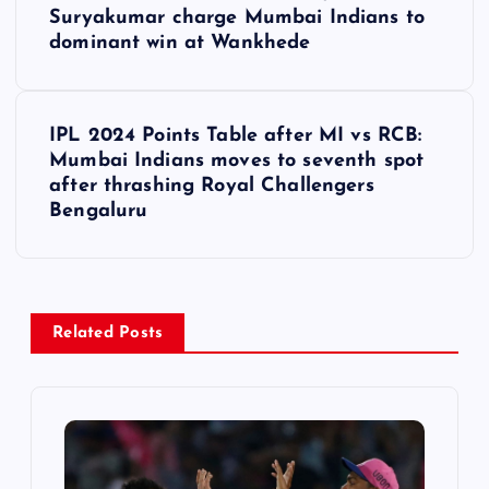
o
Suryakumar charge Mumbai Indians to
dominant win at Wankhede
s
t
IPL 2024 Points Table after MI vs RCB:
Mumbai Indians moves to seventh spot
n
after thrashing Royal Challengers
Bengaluru
a
v
i
Related Posts
g
a