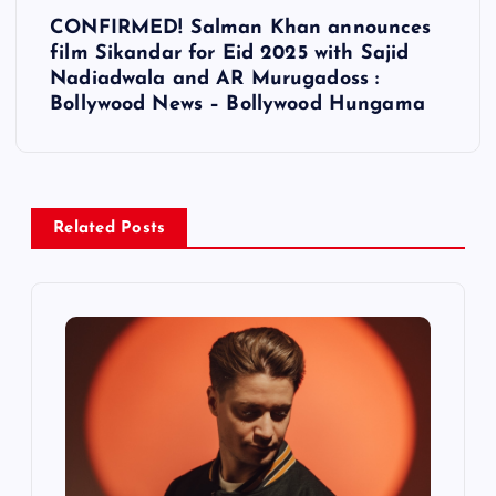
t
CONFIRMED! Salman Khan announces
film Sikandar for Eid 2025 with Sajid
n
Nadiadwala and AR Murugadoss :
Bollywood News – Bollywood Hungama
a
v
i
Related Posts
g
a
t
i