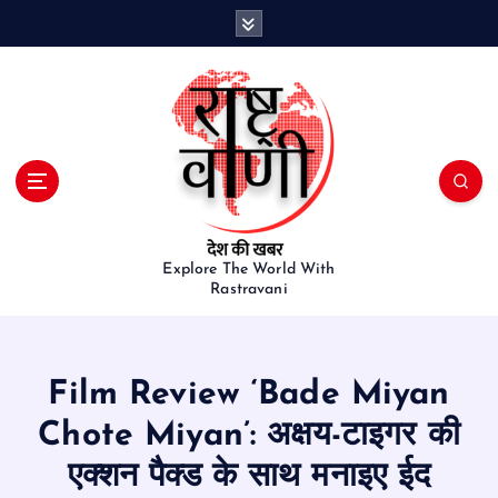
S
k
i
p
t
o
c
o
n
t
e
Explore The World With
Rastravani
n
t
Film Review ‘Bade Miyan
Chote Miyan’: अक्षय-टाइगर की
एक्शन पैक्ड के साथ मनाइए ईद