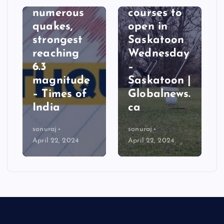
numerous
courses to
quakes,
open in
strongest
Saskatoon
reaching
Wednesday
6.3
–
magnitude
Saskatoon |
– Times of
Globalnews.
India
ca
sonuraj
sonuraj
April 22, 2024
April 22, 2024