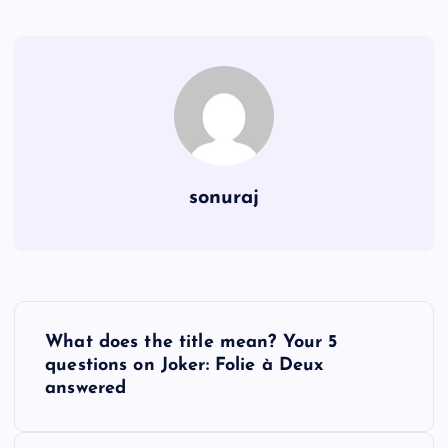
sonuraj
P
What does the title mean? Your 5
o
questions on Joker: Folie à Deux
answered
s