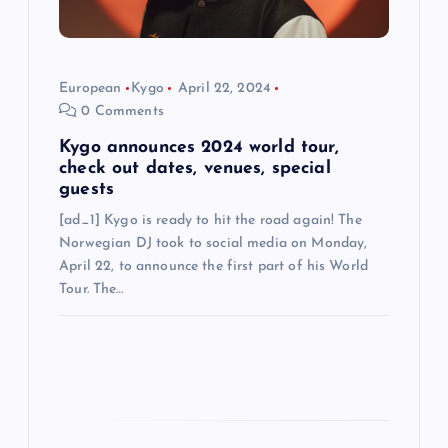
o
n
European
Kygo
April 22, 2024
0 Comments
Kygo announces 2024 world tour,
check out dates, venues, special
guests
[ad_1] Kygo is ready to hit the road again! The
Norwegian DJ took to social media on Monday,
April 22, to announce the first part of his World
Tour. The…