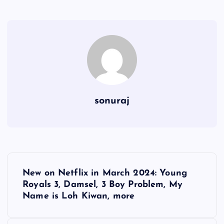
sonuraj
P
New on Netflix in March 2024: Young
o
Royals 3, Damsel, 3 Boy Problem, My
Name is Loh Kiwan, more
s