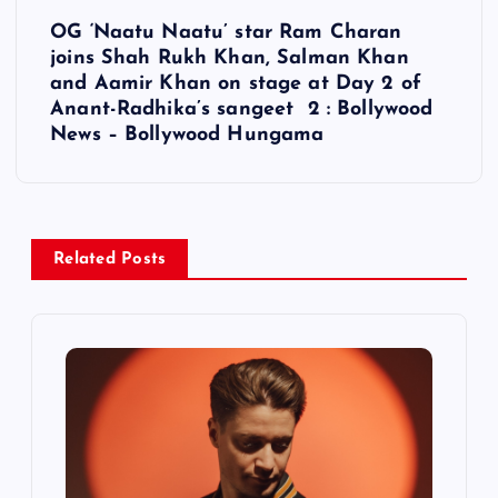
t
OG ‘Naatu Naatu’ star Ram Charan
joins Shah Rukh Khan, Salman Khan
n
and Aamir Khan on stage at Day 2 of
Anant-Radhika’s sangeet 2 : Bollywood
a
News – Bollywood Hungama
v
i
Related Posts
g
a
t
i