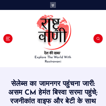
S
k
i
p
t
o
c
o
n
t
e
Explore The World With
Rastravani
n
t
सेलेब्स का जामनगर पहुंचना जारी:
असम CM हेमंत बिस्वा सरमा पहुंचे;
रजनीकांत वाइफ और बेटी के साथ