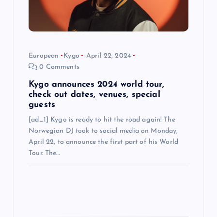
o
n
European
Kygo
April 22, 2024
0 Comments
Kygo announces 2024 world tour,
check out dates, venues, special
guests
[ad_1] Kygo is ready to hit the road again! The
Norwegian DJ took to social media on Monday,
April 22, to announce the first part of his World
Tour. The…