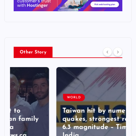
Other Story
WORLD
Taiwan hit by numerous
quakes, strongest reaching
6.3 magnitude – Times of
India