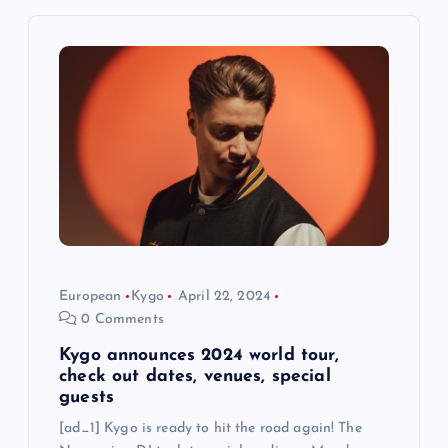
g
a
t
i
o
n
European
Kygo
April 22, 2024
0 Comments
Kygo announces 2024 world tour,
check out dates, venues, special
guests
[ad_1] Kygo is ready to hit the road again! The