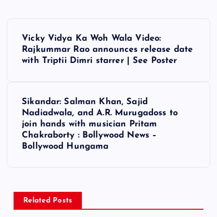
P
Vicky Vidya Ka Woh Wala Video:
o
Rajkummar Rao announces release date
with Triptii Dimri starrer | See Poster
s
t
Sikandar: Salman Khan, Sajid
Nadiadwala, and A.R. Murugadoss to
n
join hands with musician Pritam
Chakraborty : Bollywood News –
a
Bollywood Hungama
v
i
Related Posts