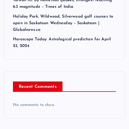
Taiwan hit by numerous quakes, strongest reaching
6.3 magnitude – Times of India
Holiday Park, Wildwood, Silverwood golf courses to
open in Saskatoon Wednesday – Saskatoon |
Globalnews.ca
Horoscope Today: Astrological prediction for April
23, 2024
Recent Comments
No comments to show.