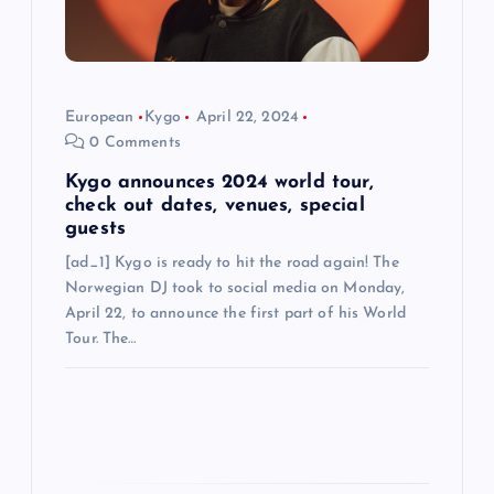
o
n
European
Kygo
April 22, 2024
0 Comments
Kygo announces 2024 world tour,
check out dates, venues, special
guests
[ad_1] Kygo is ready to hit the road again! The
Norwegian DJ took to social media on Monday,
April 22, to announce the first part of his World
Tour. The…