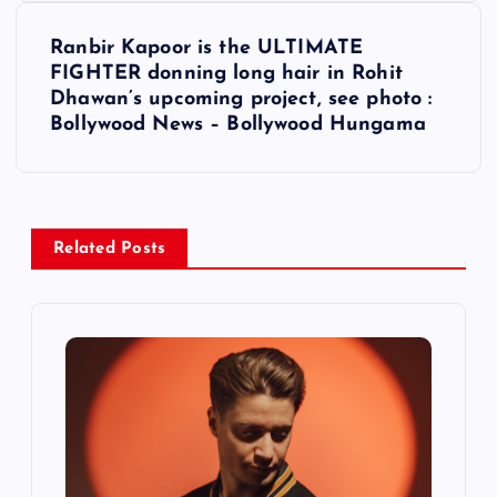
t
Ranbir Kapoor is the ULTIMATE
FIGHTER donning long hair in Rohit
n
Dhawan’s upcoming project, see photo :
Bollywood News – Bollywood Hungama
a
v
i
Related Posts
g
a
t
i