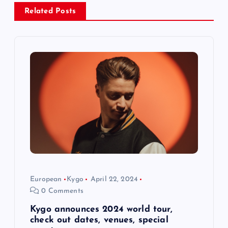
v
Related Posts
i
g
a
t
i
o
European
Kygo
April 22, 2024
n
0 Comments
Kygo announces 2024 world tour,
check out dates, venues, special