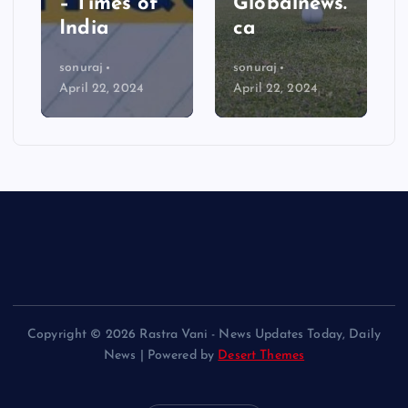
– Times of
Globalnews.
India
ca
sonuraj
sonuraj
April 22, 2024
April 22, 2024
Copyright © 2026 Rastra Vani - News Updates Today, Daily
News | Powered by
Desert Themes