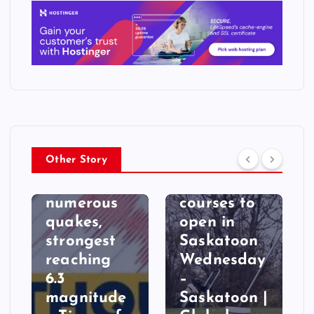
WORLD
Holiday
Park,
WORLD
Wildwood,
Other Story
Taiwan hit
Silverwood
by
golf
numerous
courses to
quakes,
open in
strongest
Saskatoon
reaching
Wednesday
6.3
–
magnitude
Saskatoon |