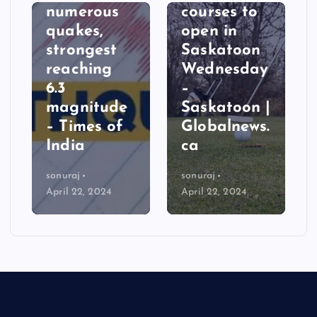
numerous
courses to
quakes,
open in
strongest
Saskatoon
reaching
Wednesday
6.3
–
magnitude
Saskatoon |
– Times of
Globalnews.
India
ca
sonuraj
sonuraj
April 22, 2024
April 22, 2024