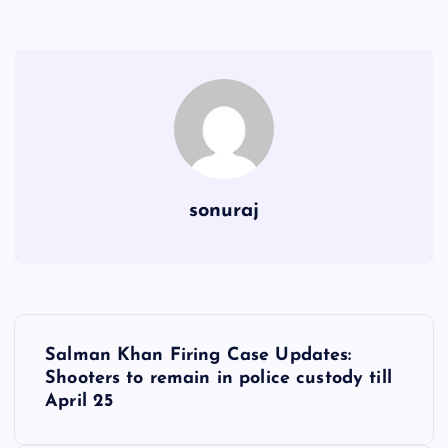
sonuraj
P
Salman Khan Firing Case Updates:
o
Shooters to remain in police custody till
April 25
s