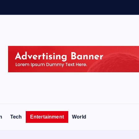
e
n
t
n
Tech
Entertainment
World