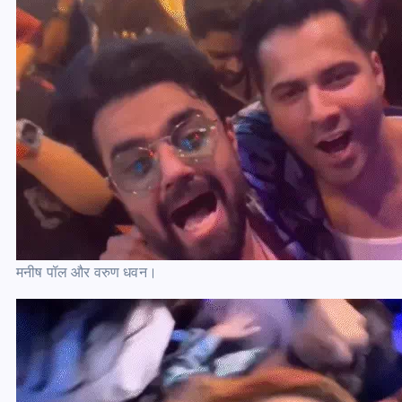
मनीष पॉल और वरुण धवन।