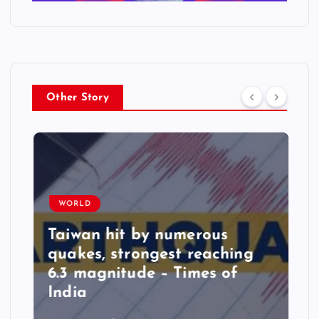
Other Story
WORLD
Taiwan hit by numerous
quakes, strongest reaching
6.3 magnitude – Times of
India