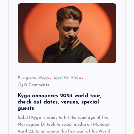
g
a
t
i
o
n
European
Kygo
April 22, 2024
0 Comments
Kygo announces 2024 world tour,
check out dates, venues, special
guests
[ad_1] Kygo is ready to hit the road again! The
Norwegian DJ took to social media on Monday,
April 22, to announce the first part of his World