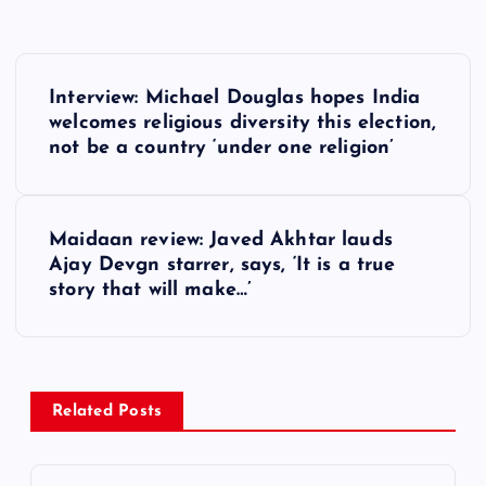
P
Interview: Michael Douglas hopes India
o
welcomes religious diversity this election,
not be a country ‘under one religion’
s
t
Maidaan review: Javed Akhtar lauds
Ajay Devgn starrer, says, ‘It is a true
n
story that will make…’
a
v
Related Posts
i