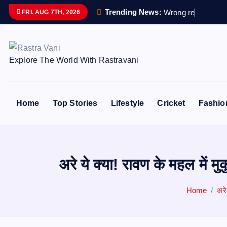
S
Trending News:
W
r
o
n
g
r
e
m
a
i
n
s
s
FRI. AUG 7TH, 2026
k
i
p
Explore The World With Rastravani
t
o
c
o
Home
Top Stories
Lifestyle
Cricket
Fashio
n
t
e
n
अरे ये क्या! रावण के महल में
t
Home
अरे