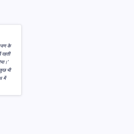
ावण के
ं रहती
िया।’
 कुछ भी
 में