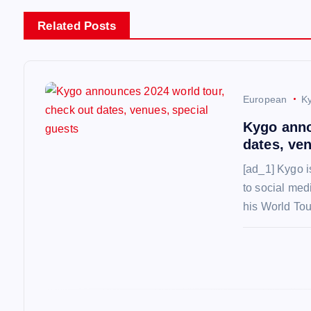
n
Related Posts
a
v
European
K
i
Kygo anno
dates, ve
g
[ad_1] Kygo i
to social medi
a
his World To
t
i