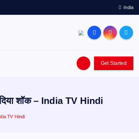
India
Get Started
 ने दिया शॉक – India TV Hindi
 India TV Hindi